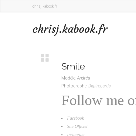
chrisj.kabook.fr
chrisj.kabook.fr
Smile
Modèle:
Andréa
Photographe:
Digitregards
Follow me on
Facebook
Site Officiel
Instagram