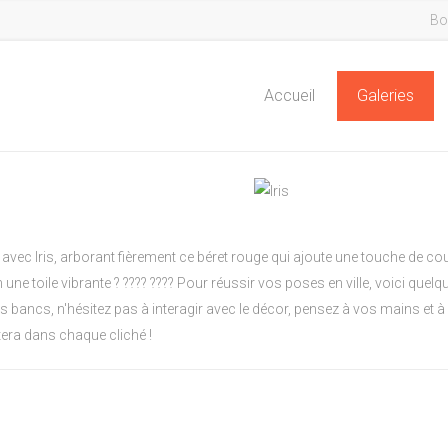
Bo
Accueil
Galeries
 avec Iris, arborant fièrement ce béret rouge qui ajoute une touche de coul
une toile vibrante ? ???? ???? Pour réussir vos poses en ville, voici quel
 bancs, n'hésitez pas à interagir avec le décor, pensez à vos mains et à 
étera dans chaque cliché !