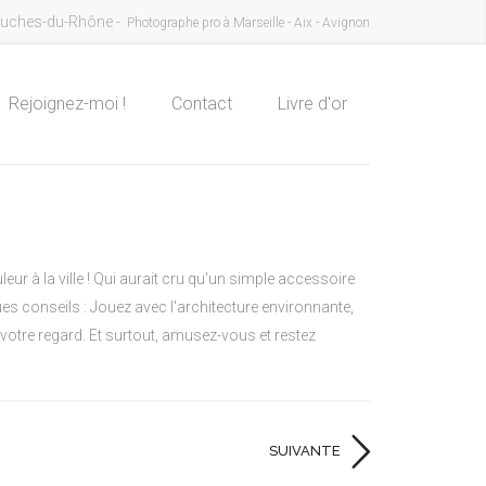
uches-du-Rhône -
Photographe pro à Marseille - Aix - Avignon
Rejoignez-moi !
Contact
Livre d'or
eur à la ville ! Qui aurait cru qu'un simple accessoire
ques conseils : Jouez avec l'architecture environnante,
votre regard. Et surtout, amusez-vous et restez
SUIVANTE