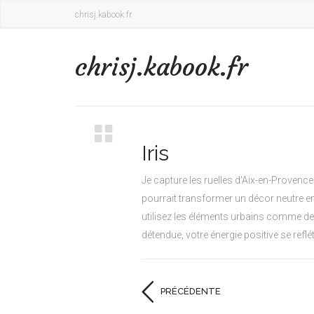
chrisj.kabook.fr
chrisj.kabook.fr
Iris
Je capture les ruelles d'Aix-en-Provence
pourrait transformer un décor neutre en 
utilisez les éléments urbains comme des
détendue, votre énergie positive se refl
PRÉCÉDENTE