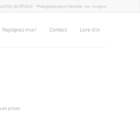
uches-du-Rhône -
Photographe pro à Marseille - Aix - Avignon
Rejoignez-moi !
Contact
Livre d'or
ques prises.