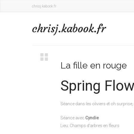
chrisj.kabook.fr
chrisj.kabook.fr
La fille en rouge
Spring Flow
Séance dans les oliviers et oh surprise,
Séance avec
Cyndie
Lieu: Champs d'arbres en fleurs