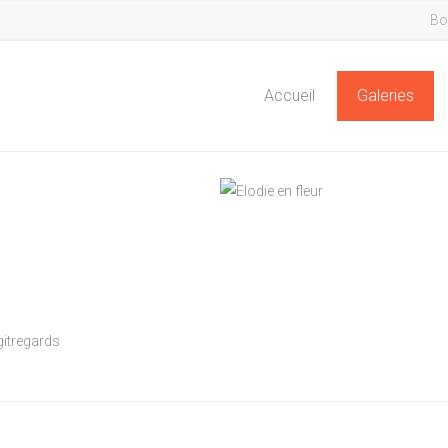
Bo
Accueil
Galeries
itregards