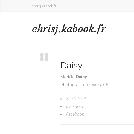
chrisj.kabook.fr
chrisj.kabook.fr
Daisy
Modèle:
Daisy
Photographe:
Digitregards
Site Officiel
Instagram
Facebook