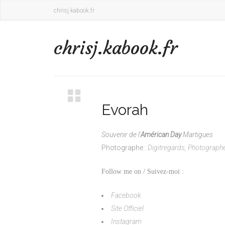
chrisj.kabook.fr
chrisj.kabook.fr
Evorah
Souvenir de l'
Américan Day
Martigues
Photographe :
Digitregards, Photographe
Follow me on / Suivez-moi :
Facebook
Site Officiel
Instagram