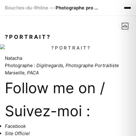
Bouches-du-Rhône —
Photographe pro à Marseille - Aix - Avignon
? P O R T R A I T ?
Natacha
Photographe :
Digitregards, Photographe Portraitiste
Marseille, PACA
Follow me on /
Suivez-moi :
Facebook
Site Officiel