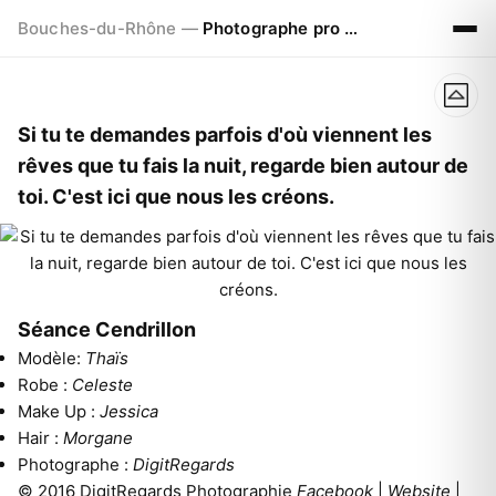
Bouches-du-Rhône —
Photographe pro à Marseille - Aix - Avignon
Si tu te demandes parfois d'où viennent les
rêves que tu fais la nuit, regarde bien autour de
toi. C'est ici que nous les créons.
Séance Cendrillon
Modèle:
Thaïs
Robe :
Celeste
Make Up :
Jessica
Hair :
Morgane
Photographe :
DigitRegards
© 2016 DigitRegards Photographie
Facebook
|
Website
|